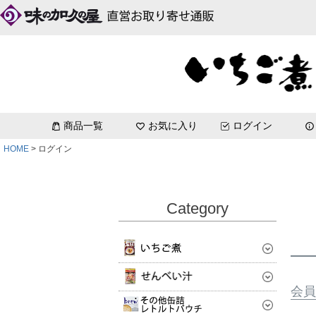
DakeDeli
八戸せんべい汁セット[コク塩味]
味わい鯖[エコ梱包]
いちご煮お試しセット
青森土産_単品
～3,000円
いちご煮
いちご煮
いちご煮お祭りラベル
缶詰詰め合わせ
珍味缶詰
b
いちご煮レトルトパウチ
商品一覧
お気に入り
ログイン
HOME
ログイン
Category
会員