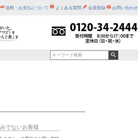
ジュ
シャモロック肉入】せんべい汁缶詰セット
元祖いちご煮（化粧箱入）
青森土産_詰め合わせ
5,001円～10,000円
缶詰詰め合わせ
せんべい汁
八戸鯖（数量限定商品）
ホタテ缶詰
送料・お支払について
よくある質問
会員登録
お問い合わせ
間限定）
缶詰詰め合わせ（化粧箱入）
レトルトパウチ
いちご煮三種
いちご煮レシピ
みでないお客様