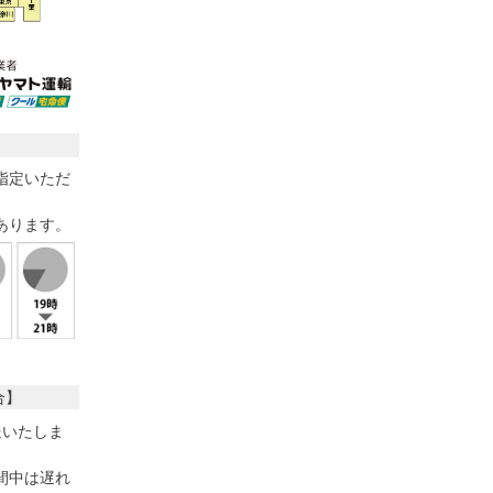
指定いただ
あります。
合】
送いたしま
間中は遅れ