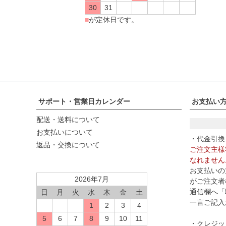
30
31
■
が定休日です。
サポート・営業日カレンダー
お支払い
配送・送料について
お支払いについて
・代金引換
返品・交換について
ご注文主様
なれません
お支払いの
2026年7月
がご注文者
通信欄へ「
日
月
火
水
木
金
土
一言ご記入
1
2
3
4
5
6
7
8
9
10
11
・クレジッ