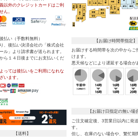
義以外のクレジットカードはご利
せん。
後払い（手数料無料）
【お届け時間帯指定】
り、後払い決済会社の「株式会社
お届けする時間帯を次の中からご
ール」より請求書が送られます。
けます。
から１４日後までにお支払いくだ
悪天候などにより遅延する場合が
よっては後払いをご利用になれな
ざいます。
【お届け日指定の無い場
ご注文確定後、3営業日以内に発
す。
【送料】
但し、在庫のない場合や、繁忙期