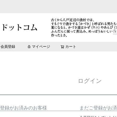
Mikata-味方
冷凍珍味
元祖いちご煮[エコ梱包]
青森土産_まとめ買い
3,001円～5,000円
八戸味物語
味わい鯖（化粧箱入）
鯖缶
鯖缶
brew 日本酒とマリアー
ズワイガニ
【青森
rew 日本酒とマリアージュ
brew 日本酒とマリアージュ
いちご煮「祝」ラベル
10,001円～
惣菜缶詰
菊花巻
送料無料キャンペーン商品（期
極上いちご煮（数量限定商品）
冷凍商品
会員登録
マイページ
カート
検索
ログイン
登録がお済みのお客様
まだご登録がお済