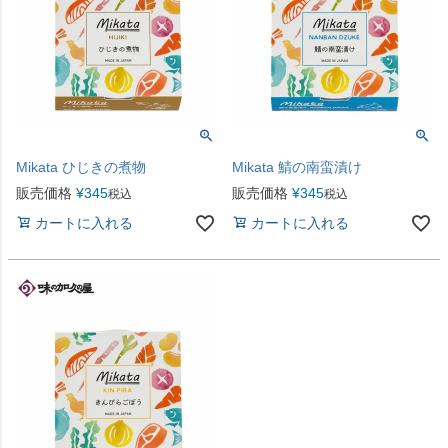
優先度順
レビュー順
キーワードヒット順
検索
Mikata ひじきの煮物
Mikata 鯖の南蛮漬け
販売価格
¥
345
販売価格
¥
345
税込
税込
カートに入れる
カートに入れる