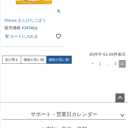
Mikata きんぴらごぼう
販売価格
¥
345
税込
カートに入れる
65
件中
61
-
65
件表示
並び替え
価格が安い順
価格が高い順
1
…
3
4
ペー
ジト
サポート・営業日カレンダー
ップ
へ