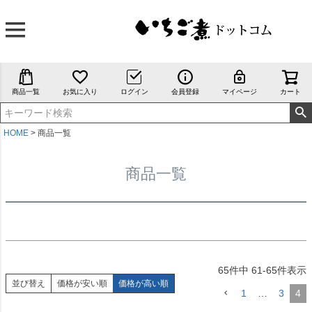
キーワード
価格
〜
商品一覧
お気に入り
ログイン
会員登録
マイページ
カート
商品タグ
セール
HOME
商品一覧
限定
再入荷
翌日発送
商品一覧
サイズ
指定なし
S
M
22.5cm
65
件中
61
-
65
件表示
23.0cm
並び替え
価格が安い順
価格が高い順
1
…
3
4
カラー