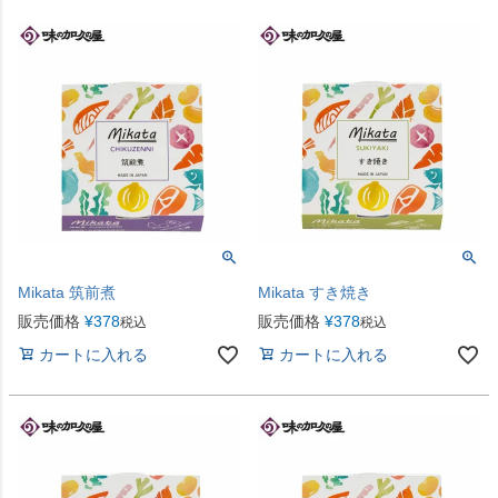
レッド
ブルー
イエロー
在庫なし商品
在庫なし商品を表示
商品番号/JANコード
バンドル販売
Mikata 筑前煮
Mikata すき焼き
販売価格
¥
378
販売価格
¥
378
予約商品
税込
税込
予約商品のみを表示
カートに入れる
カートに入れる
並び順
新着順
登録順
価格が安い順
価格が高い順