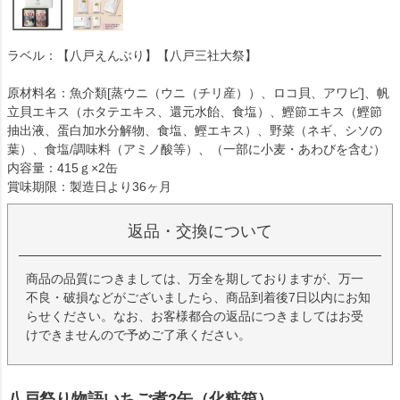
ラベル：【八戸えんぶり】【八戸三社大祭】
原材料名：魚介類[蒸ウニ（ウニ（チリ産））、ロコ貝、アワビ]、帆
立貝エキス（ホタテエキス、還元水飴、食塩）、鰹節エキス（鰹節
抽出液、蛋白加水分解物、食塩、鰹エキス）、野菜（ネギ、シソの
葉）、食塩/調味料（アミノ酸等）、（一部に小麦・あわびを含む）
内容量：415ｇ×2缶
賞味期限：製造日より36ヶ月
返品・交換について
商品の品質につきましては、万全を期しておりますが、万一
不良・破損などがございましたら、商品到着後7日以内にお知
らせください。なお、お客様都合の返品につきましてはお受
けできませんので予めご了承ください。
八戸祭り物語いちご煮2缶（化粧箱）