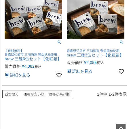
【送料無料】
青森県弘前市 三浦酒造 豊盃酒粕使用
青森県弘前市 三浦酒造 豊盃酒粕使用
brew 三種3缶セット【化粧箱】
brew 三種6缶セット【化粧箱】
販売価格
¥
2,095
税込
販売価格
¥
4,082
税込
詳細を見る
詳細を見る
2
件中
1
-
2
件表示
並び替え
価格が安い順
価格が高い順