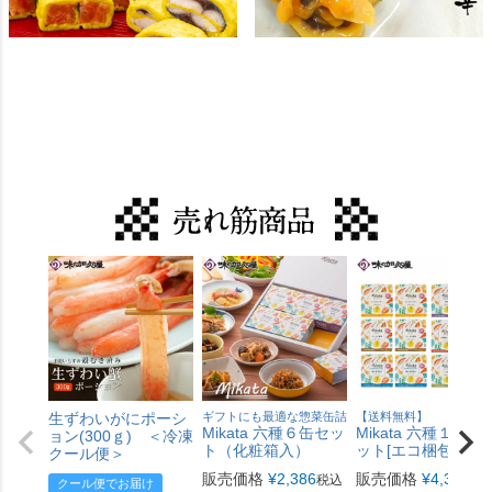
生ずわいがにポーシ
ギフトにも最適な惣菜缶詰
【送料無料】
Mikata 六種６缶セッ
Mikata 六種１２缶
ョン(300ｇ) ＜冷凍
ト（化粧箱入）
ット[エコ梱包]
クール便＞
販売価格
¥
2,386
販売価格
¥
4,300
税込
税
クール便でお届け