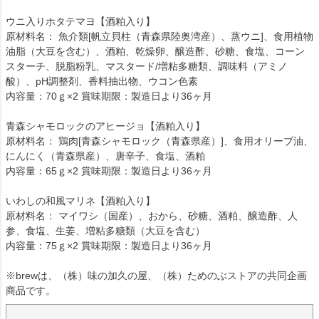
ウニ入りホタテマヨ【酒粕入り】
原材料名： 魚介類[帆立貝柱（青森県陸奥湾産）、蒸ウニ]、食用植物
油脂（大豆を含む）、酒粕、乾燥卵、醸造酢、砂糖、食塩、コーン
スターチ、脱脂粉乳、マスタード/増粘多糖類、調味料（アミノ
酸）、pH調整剤、香料抽出物、ウコン色素
内容量：70ｇ×2 賞味期限：製造日より36ヶ月
青森シャモロックのアヒージョ【酒粕入り】
原材料名： 鶏肉[青森シャモロック（青森県産）]、食用オリーブ油、
にんにく（青森県産）、唐辛子、食塩、酒粕
内容量：65ｇ×2 賞味期限：製造日より36ヶ月
いわしの和風マリネ【酒粕入り】
原材料名： マイワシ（国産）、おから、砂糖、酒粕、醸造酢、人
参、食塩、生姜、増粘多糖類（大豆を含む）
内容量：75ｇ×2 賞味期限：製造日より36ヶ月
※brewは、（株）味の加久の屋、（株）ためのぶストアの共同企画
商品です。