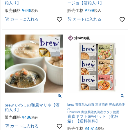
粕入り】
ージョ【酒粕入り】
販売価格
¥
648
販売価格
¥
799
税込
税込
カートに入れる
カートに入れる
brew いわしの和風マリネ【酒
brew 青森県弘前市 三浦酒造 豊盃酒粕使
用
粕入り】
DakeDeli 青森県陸奥湾産ホタテ使用
青森ギフト6缶セット（化粧
販売価格
¥
486
税込
箱）【送料無料】
カートに入れる
販売価格
¥
4,514
税込