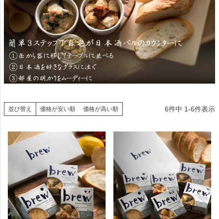
6
件中
1
-
6
件表示
並び替え
価格が安い順
価格が高い順