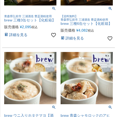
青森県弘前市 三浦酒造 豊盃酒粕使用
【送料無料】
brew 三種3缶セット【化粧箱】
青森県弘前市 三浦酒造 豊盃酒粕使用
brew 三種6缶セット【化粧箱】
販売価格
¥
2,095
税込
販売価格
¥
4,082
税込
詳細を見る
詳細を見る
brew ウニ入りホタテマヨ【酒
brew 青森シャモロックのアヒ