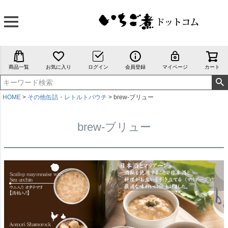
商品一覧
お気に入り
ログイン
会員登録
マイページ
カート
HOME
その他缶詰・レトルトパウチ
brew-ブリュー
brew-ブリュー