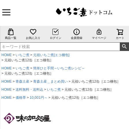
商品一覧
お気に入り
ログイン
会員登録
マイページ
カート
HOME
いちご煮
元祖いちご煮[エコ梱包]
元祖いちご煮12缶［エコ梱包］
HOME
いちご煮
簡単ひと手間～いちご煮レシピ～
元祖いちご煮12缶［エコ梱包］
HOME
青森土産
青森土産＿まとめ買い
元祖いちご煮12缶［エコ梱包］
HOME
送料無料・送料込
いちご煮
元祖いちご煮12缶［エコ梱包］
HOME
価格帯
10,001円～
元祖いちご煮12缶［エコ梱包］