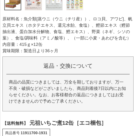
原材料名：魚介類[蒸ウニ（ウニ（チリ産））、ロコ貝、アワビ]、帆
立貝エキス（ホタテエキス、還元水飴、食塩）、鰹節エキス（鰹節
抽出液、蛋白加水分解物、食塩、鰹エキス）、野菜（ネギ、シソの
葉）、食塩/調味料（アミノ酸等）、（一部に小麦・あわびを含む）
内容量：415ｇ×12缶
賞味期限：製造日より36ヶ月
返品・交換について
商品の品質につきましては、万全を期しておりますが、万一
不良・破損などがございましたら、商品到着後7日以内にお知
らせください。なお、お客様都合の返品につきましてはお受
けできませんので予めご了承ください。
元祖いちご煮12缶［エコ梱包］
【送料無料】
商品番号
11911700-1931