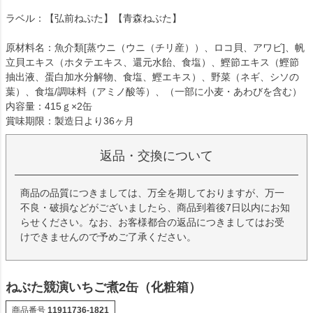
ラベル：【弘前ねぷた】【青森ねぶた】
原材料名：魚介類[蒸ウニ（ウニ（チリ産））、ロコ貝、アワビ]、帆
立貝エキス（ホタテエキス、還元水飴、食塩）、鰹節エキス（鰹節
抽出液、蛋白加水分解物、食塩、鰹エキス）、野菜（ネギ、シソの
葉）、食塩/調味料（アミノ酸等）、（一部に小麦・あわびを含む）
内容量：415ｇ×2缶
賞味期限：製造日より36ヶ月
返品・交換について
商品の品質につきましては、万全を期しておりますが、万一
不良・破損などがございましたら、商品到着後7日以内にお知
らせください。なお、お客様都合の返品につきましてはお受
けできませんので予めご了承ください。
ねぶた競演いちご煮2缶（化粧箱）
商品番号
11911736-1821