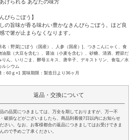
あげられる あなたの味方
んぴらごぼう】
しの旨味が香る味わい豊かなきんぴらごぼう。ほど良
感で箸が止まらなくなります。
料名：野菜[ごぼう（国産）、人参（国産）]、つきこんにゃく、食
物油脂（大豆を含む）、醤油（小麦を含む）、砂糖、清酒、鰹節だ
みりん、いりごま、酵母エキス、唐辛子、デキストリン、食塩／水
カルシウム
量：60ｇ×1 賞味期限：製造日より36ヶ月
返品・交換について
品の品質につきましては、万全を期しておりますが、万一不
・破損などがございましたら、商品到着後7日以内にお知らせ
ださい。なお、お客様都合の返品につきましてはお受けできま
んので予めご了承ください。