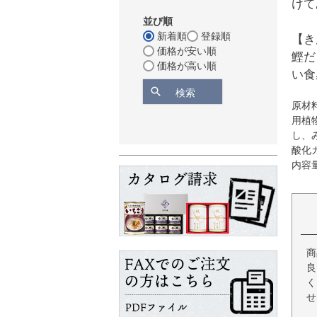
けて
並び順
新着順
登録順
【き
価格が安い順
鰹だ
価格が高い順
い食
検索
原材
用植
し、
酸化
内容
商
良
く
せ