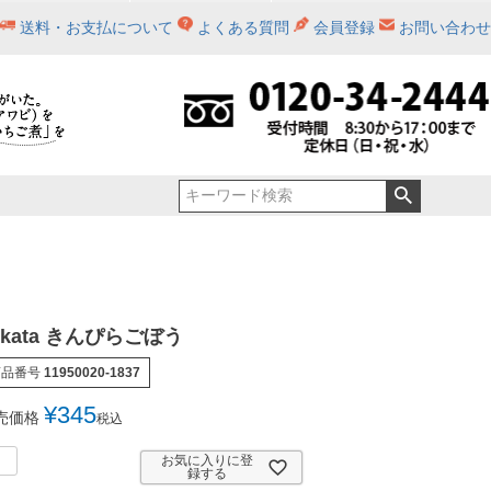
送料・お支払について
よくある質問
会員登録
お問い合わせ
ジュ
シャモロック肉入】せんべい汁缶詰セット
元祖いちご煮（化粧箱入）
青森土産_詰め合わせ
5,001円～10,000円
缶詰詰め合わせ
せんべい汁
八戸鯖（数量限定商品）
ホタテ缶詰
間限定）
缶詰詰め合わせ（化粧箱入）
レトルトパウチ
いちご煮三種
いちご煮レシピ
ikata きんぴらごぼう
商品番号
11950020-1837
¥
345
売価格
税込
お気に入りに登
録する