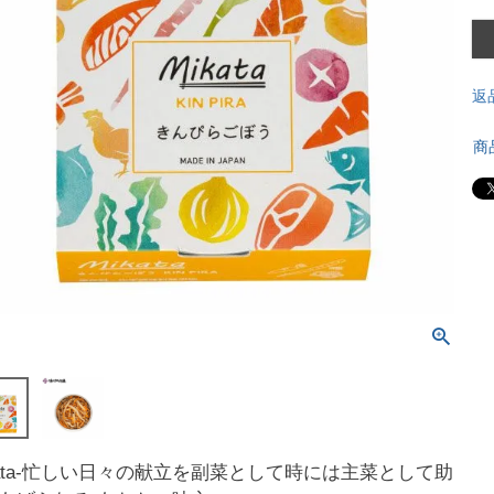
返
商
kata-忙しい日々の献立を副菜として時には主菜として助