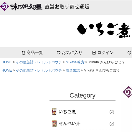
DakeDeli
八戸せんべい汁セット[コク塩味]
味わい鯖[エコ梱包]
いちご煮お試しセット
青森土産_単品
～3,000円
いちご煮
いちご煮
いちご煮お祭りラベル
缶詰詰め合わせ
珍味缶詰
b
いちご煮レトルトパウチ
商品一覧
お気に入り
ログイン
HOME
その他缶詰・レトルトパウチ
Mikata-味方
Mikata きんぴらごぼう
HOME
その他缶詰・レトルトパウチ
惣菜缶詰
Mikata きんぴらごぼう
Category