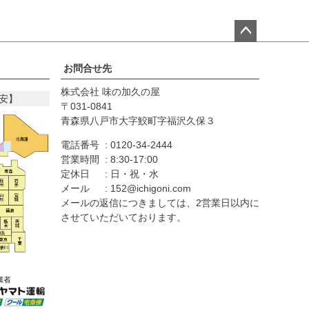
ペー
ジト
お問合せ先
ップ
株式会社 味の加久の屋
へ
安】
031-0841
青森県八戸市大字鮫町字福沢久保３
電話番号
0120-34-2444
営業時間
8:30-17:00
定休日
日・祝・水
メール
152@ichigoni.com
メールの返信につきましては、2営業日以内に
させていただいております。