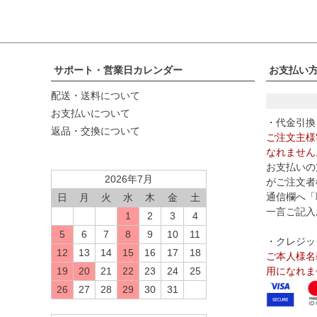
サポート・営業日カレンダー
お支払い
配送・送料について
お支払いについて
・代金引換
返品・交換について
ご注文主様
なれません
お支払いの
2026年7月
がご注文者
通信欄へ「
日
月
火
水
木
金
土
一言ご記入
1
2
3
4
5
6
7
8
9
10
11
・クレジッ
12
13
14
15
16
17
18
ご本人様名
19
20
21
22
23
24
25
用になれま
26
27
28
29
30
31