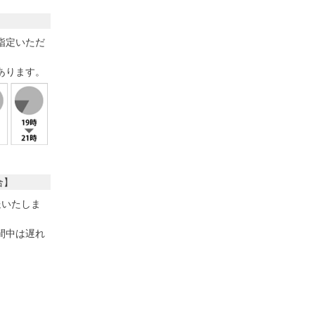
指定いただ
あります。
合】
送いたしま
間中は遅れ