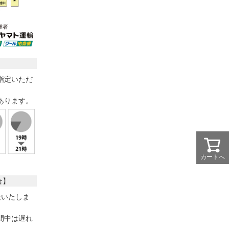
指定いただ
あります。
カートへ
合】
送いたしま
間中は遅れ