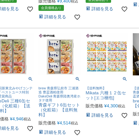
販売価格
¥
9,400
税込
会員価格あり
詳細を見る
詳細を見る
詳細を見る
1回新東北みやげコンテ
brew 青森県弘前市 三浦酒
【送料無料】
【
「ベストユース特別
造 豊盃酒粕使用
Mikata 六種１２缶セ
青森
受賞商品
DakeDeli 青森県陸奥湾産ホ
盃
ット[エコ梱包]
eDeli 三種6缶セ
タテ使用
b
青森ギフト6缶セット
（化粧箱）【送
販売価格
¥
4,300
【
税込
（化粧箱）【送料無
料】
販
料】
詳細を見る
価格
¥
4,946
税込
販売価格
¥
4,514
税込
詳細を見る
詳細を見る