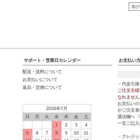
並び
サポート・営業日カレンダー
お支払い
配送・送料について
お支払いについて
・代金引換
返品・交換について
ご注文主様
なれません
お支払いの
2026年7月
がご注文者
通信欄へ「
日
月
火
水
木
金
土
一言ご記入
1
2
3
4
5
6
7
8
9
10
11
・クレジッ