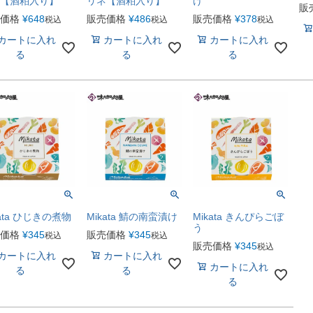
【酒粕入り】
リネ【酒粕入り】
け
販
価格
¥
648
販売価格
¥
486
販売価格
¥
378
税込
税込
税込
カートに入れ
カートに入れ
カートに入れ
る
る
る
kata ひじきの煮物
Mikata 鯖の南蛮漬け
Mikata きんぴらごぼ
う
価格
¥
345
販売価格
¥
345
税込
税込
販売価格
¥
345
税込
カートに入れ
カートに入れ
カートに入れ
る
る
る