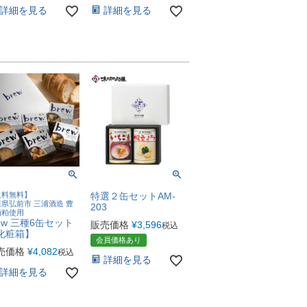
詳細を見る
詳細を見る
送料無料】
特選２缶セットAM-
県弘前市 三浦酒造 豊
203
酒粕使用
rew 三種6缶セット
販売価格
¥
3,596
税込
化粧箱】
会員価格あり
売価格
¥
4,082
税込
詳細を見る
詳細を見る