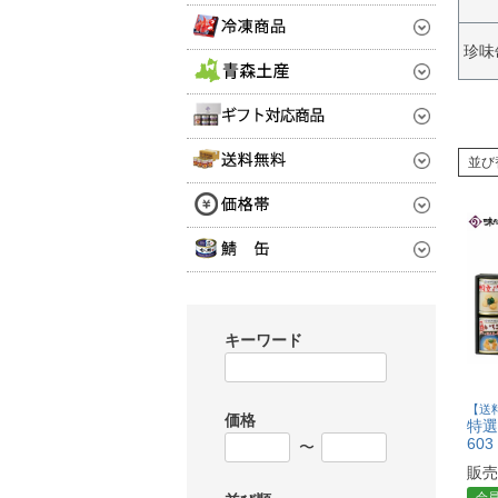
珍味
並び
キーワード
【送
価格
特選
603
〜
販売
会