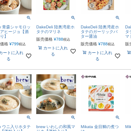
ew 青森シャモロッ
DakeDeli 陸奥湾産ホ
DakeDeli 陸奥湾産ホ
Da
アヒージョ【酒
タテのマリネ
タテのガーリックバ
タ
り】
ター醤油
マ
販売価格
¥
788
税込
価格
¥
799
販売価格
¥
788
販
税込
税込
カートに入れ
カートに入れ
カートに入れ
る
る
る
ew ウニ入りホタテ
brew いわしの和風マ
Mikata 金目鯛の煮つ
Mi