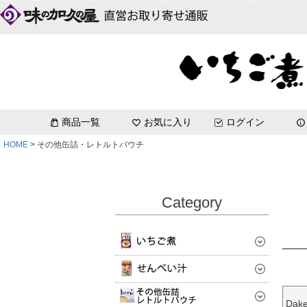
DakeDeli
八戸せんべい汁セット[コク塩味]
味わい鯖[エコ梱包]
いちご煮お試しセット
青森土産_単品
～3,000円
いちご煮
いちご煮
いちご煮お祭りラベル
缶詰詰め合わせ
珍味缶詰
b
いちご煮レトルトパウチ
商品一覧
お気に入り
ログイン
HOME
その他缶詰・レトルトパウチ
Category
Dake