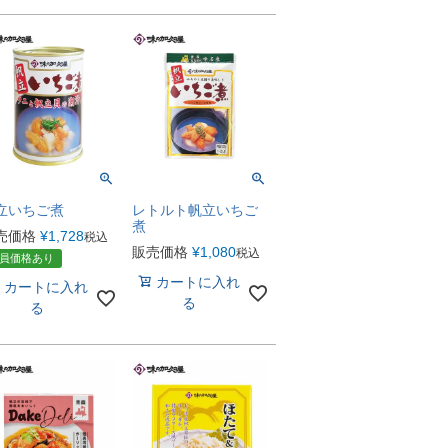
立いちご煮
レトルト帆立いちご
煮
売価格
¥
1,728
税込
販売価格
¥
1,080
税込
員価格あり
カートに入れ
カートに入れ
る
る