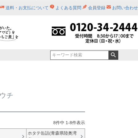
送料・お支払について
よくある質問
会員登録
お問い合わせ
ジュ
シャモロック肉入】せんべい汁缶詰セット
元祖いちご煮（化粧箱入）
青森土産_詰め合わせ
5,001円～10,000円
缶詰詰め合わせ
せんべい汁
八戸鯖（数量限定商品）
ホタテ缶詰
間限定）
缶詰詰め合わせ（化粧箱入）
レトルトパウチ
いちご煮三種
いちご煮レシピ
ウチ
8
件中
1
-
8
件表示
ホタテ缶詰(青森県陸奥湾