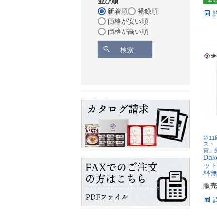
並び順
新着順
登録順
価格が安い順
価格が高い順
検索
第1
スト
賞」
Dak
ット
料無
販売