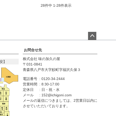
28
件中
1
-
28
件表示
ペー
ジト
お問合せ先
ップ
株式会社 味の加久の屋
へ
安】
031-0841
青森県八戸市大字鮫町字福沢久保３
電話番号
0120-34-2444
営業時間
8:30-17:00
定休日
日・祝・水
メール
152@ichigoni.com
メールの返信につきましては、2営業日以内に
させていただいております。