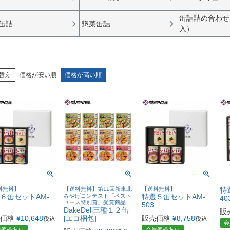
缶詰詰め合わせ
缶詰
惣菜缶詰
入）
替え
価格が安い順
価格が高い順
料無料】
【送料無料】第11回新東北
【送料無料】
特
６缶セットAM-
みやげコンテスト「ベスト
特選５缶セットAM-
40
ユース特別賞」受賞商品
503
DakeDeli三種１２缶
販
価格
¥
10,648
[エコ梱包]
販売価格
¥
8,758
税込
税込
会
員価格あり
会員価格あり