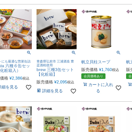
トにも最適な惣菜缶詰
青森県弘前市 三浦酒造 豊
帆立貝柱スープ
帆
kata 六種６缶セッ
盃酒粕使用
brew 三種3缶セット
販売価格
¥
1,760
販
税込
化粧箱入）
【化粧箱】
会員価格あり
会
価格
¥
2,386
税込
販売価格
¥
2,095
税込
カートに入れ
詳細を見る
詳細を見る
る