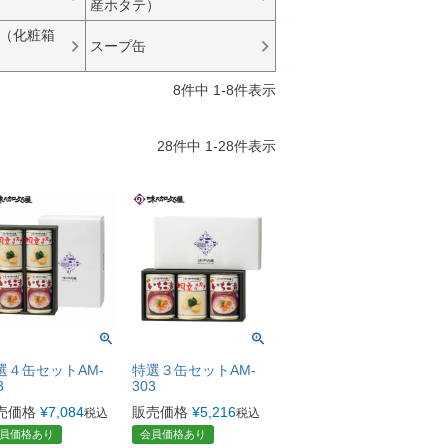
産ホタテ）
（化粧箱
スープ缶
8
件中
1
-
8
件表示
28
件中
1
-
28
件表示
選４缶セットAM-
特選３缶セットAM-
3
303
売価格
¥
7,084
販売価格
¥
5,216
税込
税込
員価格あり
会員価格あり