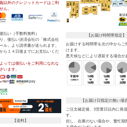
義以外のクレジットカードはご利
せん。
後払い（手数料無料）
【お届け時間帯指定】
り、後払い決済会社の「株式会社
お届けする時間帯を次の中からご
ール」より請求書が送られます。
けます。
から１４日後までにお支払いくだ
悪天候などにより遅延する場合が
よっては後払いをご利用になれな
ざいます。
【お届け日指定の無い場
ご注文確定後、3営業日以内に発
す。
【送料】
但し、在庫のない場合や、繁忙期
る場合がございます。