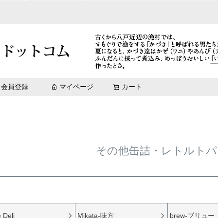
Mikata-味方
冷凍珍味
元祖いちご煮[エコ梱包]
青森土産_まとめ買い
3,001円～5,000円
八戸味物語
味わい鯖（化粧箱入）
鯖缶
鯖缶
brew 日本酒とマリアー
ズワイガニ
【青森
rew 日本酒とマリアージュ
brew 日本酒とマリアージュ
いちご煮「祝」ラベル
10,001円～
惣菜缶詰
菊花巻
送料無料キャンペーン商品（期
極上いちご煮（数量限定商品）
冷凍商品
会員登録
マイページ
カート
検索
その他缶詰・レトルトパ
 Deli
Mikata-味方
brew-ブリュー