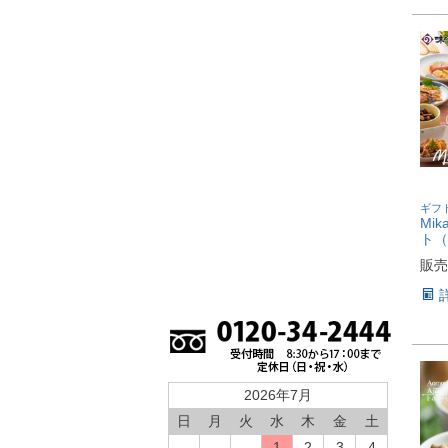
ギフ
Mi
ト（
販売
2026年7月
日
月
火
水
木
金
土
1
2
3
4