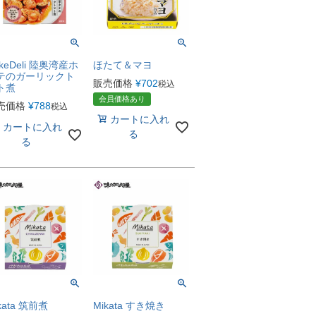
keDeli 陸奥湾産ホ
ほたて＆マヨ
テのガーリックト
販売価格
¥
702
税込
ト煮
会員価格あり
売価格
¥
788
税込
カートに入れ
カートに入れ
る
る
kata 筑前煮
Mikata すき焼き