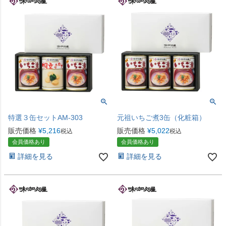
特選３缶セットAM-303
元祖いちご煮3缶（化粧箱）
販売価格
¥
5,216
販売価格
¥
5,022
税込
税込
会員価格あり
会員価格あり
詳細を見る
詳細を見る