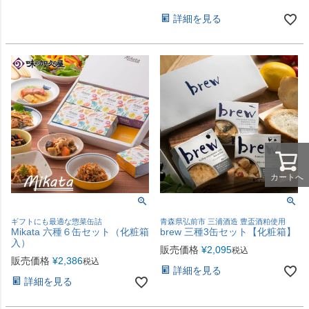
詳細を見る
カートへ
ギフトにも最適な惣菜缶詰
青森県弘前市 三浦酒造 豊盃酒粕使用
Mikata 六種６缶セット（化粧箱
brew 三種3缶セット【化粧箱】
入）
販売価格
¥
2,095
税込
販売価格
¥
2,386
税込
詳細を見る
詳細を見る