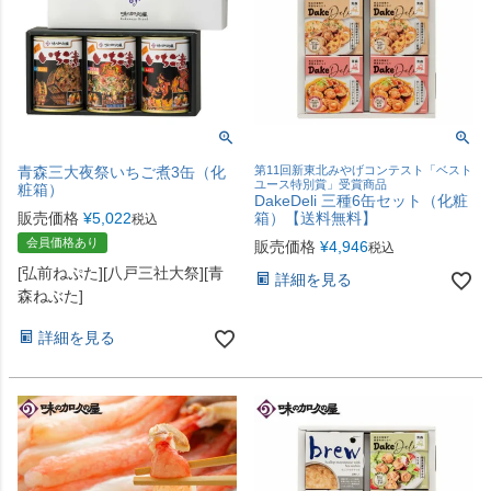
青森三大夜祭いちご煮3缶（化
第11回新東北みやげコンテスト「ベスト
ユース特別賞」受賞商品
粧箱）
DakeDeli 三種6缶セット（化粧
販売価格
¥
5,022
箱）【送料無料】
税込
会員価格あり
販売価格
¥
4,946
税込
[弘前ねぷた][八戸三社大祭][青
詳細を見る
森ねぶた]
詳細を見る