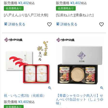
販売価格
¥
3,402
販売価格
¥
3,402
税込
税込
会員価格あり
会員価格あり
[八戸えんぶり][八戸三社大祭]
[弘前ねぷた][青森ねぶた]
詳細を見る
詳細を見る
祝・いちご煮2缶（化粧箱）
【青森シャモロック肉入り】せ
んべい汁缶詰セット（しょうゆ
販売価格
¥
3,402
税込
味）
会員価格あり