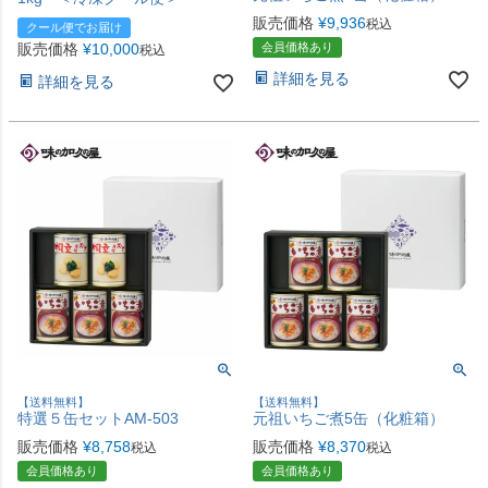
販売価格
¥
9,936
税込
クール便でお届け
販売価格
¥
10,000
会員価格あり
税込
詳細を見る
詳細を見る
【送料無料】
【送料無料】
特選５缶セットAM-503
元祖いちご煮5缶（化粧箱）
販売価格
¥
8,758
販売価格
¥
8,370
税込
税込
会員価格あり
会員価格あり