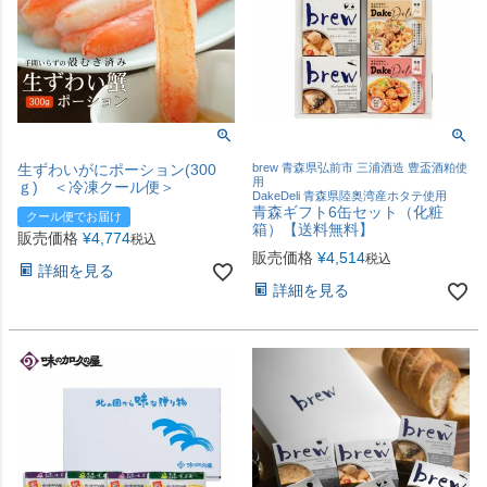
生ずわいがにポーション(300
brew 青森県弘前市 三浦酒造 豊盃酒粕使
用
ｇ) ＜冷凍クール便＞
DakeDeli 青森県陸奥湾産ホタテ使用
青森ギフト6缶セット（化粧
クール便でお届け
箱）【送料無料】
販売価格
¥
4,774
税込
販売価格
¥
4,514
税込
詳細を見る
詳細を見る