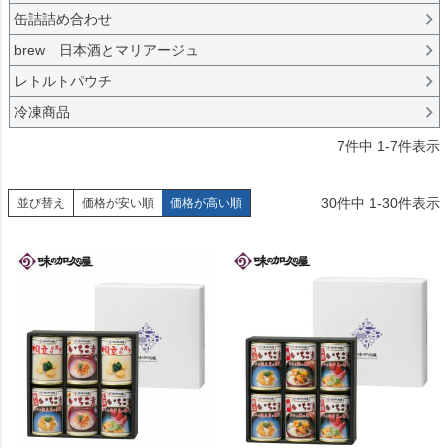
缶詰詰め合わせ
brew 日本酒とマリアージュ
レトルトパウチ
冷凍商品
7
件中
1
-
7
件表示
30
件中
1
-
30
件表示
並び替え
価格が安い順
価格が高い順