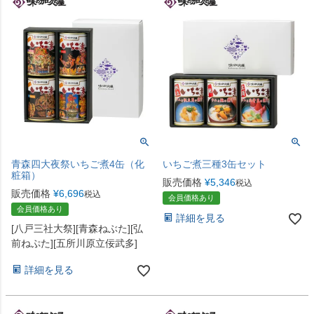
青森四大夜祭いちご煮4缶（化
いちご煮三種3缶セット
粧箱）
販売価格
¥
5,346
税込
販売価格
¥
6,696
税込
会員価格あり
会員価格あり
詳細を見る
[八戸三社大祭][青森ねぶた][弘
前ねぷた][五所川原立佞武多]
詳細を見る