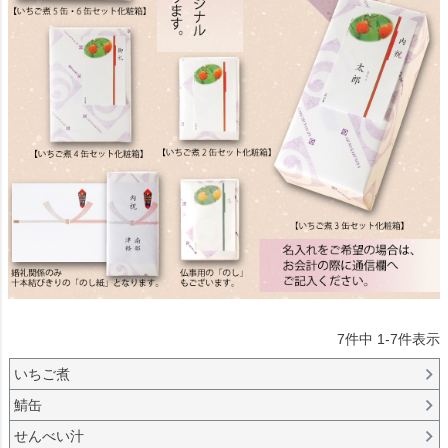
7
件中
1
-
7
件表示
いちご煮
鯖缶
せんべい汁