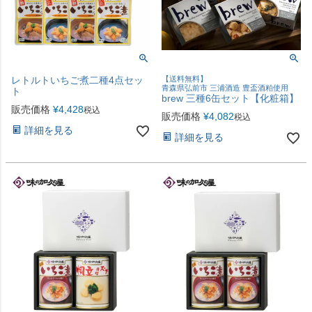
レトルトいちご煮二種4点セッ
【送料無料】
青森県弘前市 三浦酒造 豊盃酒粕使用
ト
brew 三種6缶セット【化粧箱】
販売価格
¥
4,428
税込
販売価格
¥
4,082
税込
詳細を見る
詳細を見る