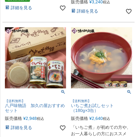
販売価格
¥
3,240
税込
詳細を見る
詳細を見る
【送料無料】
【送料無料】
八戸味物語 加久の屋おすすめ
いちご煮お試しセット
セット
（180g×3缶）
販売価格
¥
2,948
販売価格
¥
2,640
税込
税込
「いちご煮」が初めての方や、
詳細を見る
お一人暮らしの方におススメ