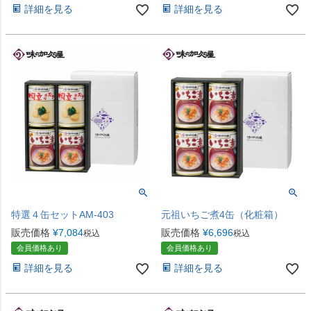
詳細を見る
詳細を見る
特選４缶セットAM-403
元祖いちご煮4缶（化粧箱）
販売価格
¥
7,084
販売価格
¥
6,696
税込
税込
会員価格あり
会員価格あり
詳細を見る
詳細を見る