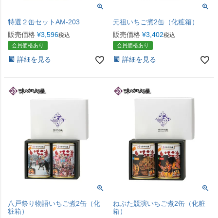
特選２缶セットAM-203
元祖いちご煮2缶（化粧箱）
販売価格
¥
3,596
販売価格
¥
3,402
税込
税込
会員価格あり
会員価格あり
詳細を見る
詳細を見る
八戸祭り物語いちご煮2缶（化
ねぶた競演いちご煮2缶（化粧
粧箱）
箱）