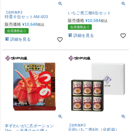
【送料無料】
いちご煮三種6缶セット
特選６缶セットAM-603
販売価格
¥
10,584
税込
販売価格
¥
10,648
税込
会員価格あり
会員価格あり
詳細を見る
詳細を見る
本ずわいがに爪ポーション
【送料無料】
元祖いちご煮6缶（化粧箱）
1kg ＜冷凍クール便＞