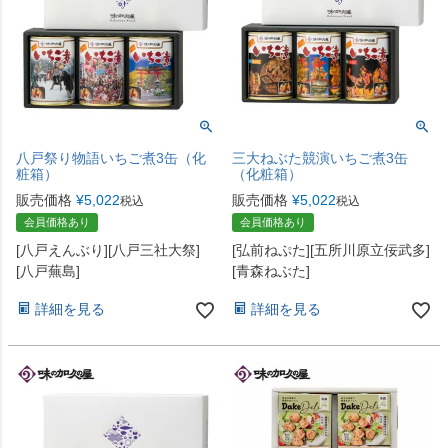
八戸祭り物語いちご煮3缶（化
三大ねぶた競演いちご煮3缶
粧箱）
（化粧箱）
販売価格
¥
5,022
販売価格
¥
5,022
税込
税込
会員価格あり
会員価格あり
[八戸えんぶり][八戸三社大祭]
[弘前ねぷた][五所川原立佞武多]
[八戸蕪島]
[青森ねぶた]
詳細を見る
詳細を見る